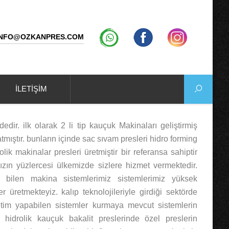
INFO@OZKANPRES.COM
İLETİŞİM
ir. ilk olarak 2 li tip kauçuk Makinaları geliştirmiş
mıştır. bunların içinde sac sıvam presleri hidro forming
ik makinalar presleri üretmiştir bir referansa sahiptir
ın yüzlercesi ülkemizde sizlere hizmet vermektedir.
bilen makina sistemlerimiz sistemlerimiz yüksek
r üretmekteyiz. kalıp teknolojileriyle girdiği sektörde
retim yapabilen sistemler kurmaya mevcut sistemlerin
a hidrolik kauçuk bakalit preslerinde özel preslerin