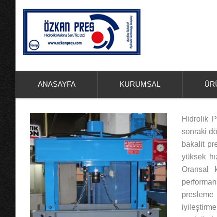
ANASAYFA
KURUMSAL
ÜR
Hidrolik 
sonraki dö
bakalit pr
yüksek hı
Oransal 
performans
presleme 
iyileştir