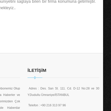
uniyetini saglaya bilen bir firma konumuna getirmiştir.
mekteyiz..
İLETİŞİM
 Abonemiz Olup
Adres : Des. San St. 111. Cd. D-12 No:28 ve 30
a Haberler ve
Y.Dudullu Ümraniye/İSTANBUL
erimizden Çok
Telefon : +90 216 313 97 96
lde Haberdar