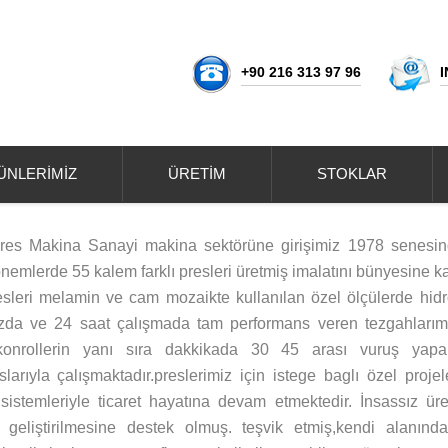
+90 216 313 97 96
ÜNLERİMİZ
ÜRETİM
STOKLAR
Pres Makina Sanayi makina sektörüne girişimiz 1978 senesinded
nemlerde 55 kalem farklı presleri üretmiş imalatını bünyesine kat
esleri melamin ve cam mozaikte kullanılan özel ölçülerde hidrol
zda ve 24 saat çalışmada tam performans veren tezgahlarımız
konrollerin yanı sıra dakkikada 30 45 arası vuruş yapa 
larıyla çalışmaktadır.preslerimiz için istege baglı özel projele
sistemleriyle ticaret hayatına devam etmektedir. İnsassız ü
me geliştirilmesine destek olmuş. teşvik etmiş,kendi alanınd